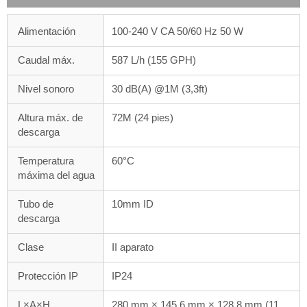
Alimentación
100-240 V CA 50/60 Hz 50 W
Caudal máx.
587 L/h (155 GPH)
Nivel sonoro
30 dB(A) @1M (3,3ft)
Altura máx. de
72M (24 pies)
descarga
Temperatura
60°C
máxima del agua
Tubo de
10mm ID
descarga
Clase
II aparato
Protección IP
IP24
L×A×H
280 mm × 145,6 mm × 128,8 mm (11