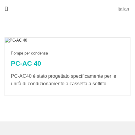
Italian
Pompe per condensa
PC-AC 40
PC-AC40 è stato progettato specificamente per le
unità di condizionamento a cassetta a soffitto,
offrendo un drenaggio affidabile anche in
installazioni con spazi limitati. Abbinato a un
interruttore a galleggiante, consente di rilevare
automaticamente il trabocco dell'acqua, garantendo
una gestione sicura ed efficiente della condensa.